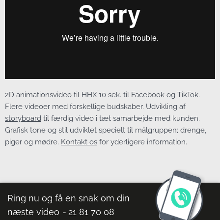
2D animationsvideo til HHX 10 sek. til Facebook og TikTok.
Flere videoer med forskellige budskaber. Udvikling af
storyboard
til færdig video i tæt samarbejde med kunden.
Grafisk tone og stil udviklet specielt til målgruppen; drenge,
piger og mødre.
Kontakt os
for yderligere information.
Ring nu og få en snak om din
næste video
-
21 81 70 08