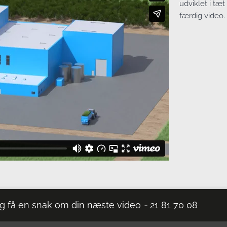
udviklet i tæ
færdig video.
g få en snak om din næste video
-
21 81 70 08