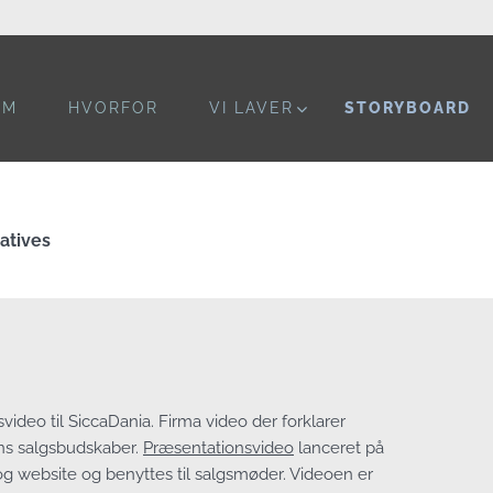
OM
HVORFOR
VI LAVER
STORYBOARD
atives
video til SiccaDania. Firma video der forklarer
s salgsbudskaber.
Præsentationsvideo
lanceret på
 website og benyttes til salgsmøder. Videoen er