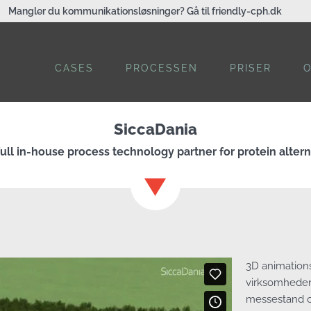
Mangler du kommunikationsløsninger? Gå til friendly-cph.dk
CASES
PROCESSEN
PRISER
SiccaDania
full in-house process technology partner for protein altern
3D animations
virksomheden
messestand og