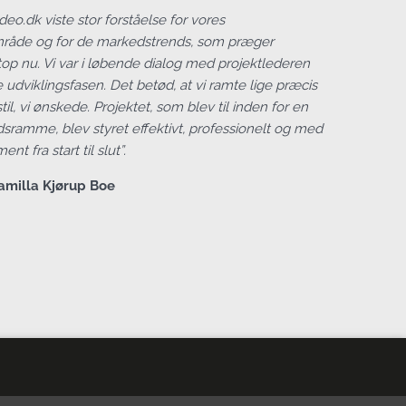
eo.dk viste stor forståelse for vores
mråde og for de markedstrends, som præger
top nu. Vi var i løbende dialog med projektlederen
udviklingsfasen. Det betød, at vi ramte lige præcis
il, vi ønskede. Projektet, som blev til inden for en
dsramme, blev styret effektivt, professionelt og med
nt fra start til slut”.
Kamilla Kjørup Boe