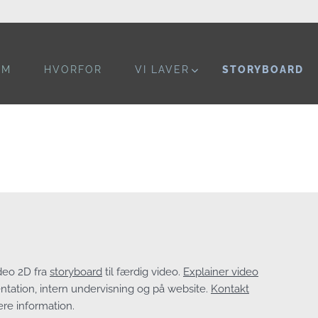
OM
HVORFOR
VI LAVER
STORYBOARD
deo 2D fra
storyboard
til færdig video.
Explainer video
entation, intern undervisning og på website.
Kontakt
ere information.