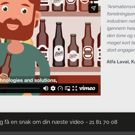
”Animationsvid
forretningso
industrien ne
igennem hele 
den tone og st
meget kort ti
stort engageme
Alfa Laval, 
g få en snak om din næste video
-
21 81 70 08