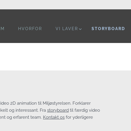
OM
HVORFOR
VI LAVER
STORYBOARD
ideo 2D animation til Miljøstyrelsen. Forklarer
elt og interessant. Fra
storyboard
til færdig video
t og erfarent team.
Kontakt os
for yderligere