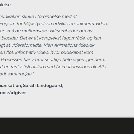
lelse
nikation skulle i forbindelse med et
rogram for Miljøstyrelsen udvikle en animeret video,
er små og mellemstore virksomheder om ny
r biocider. Det er et komplekst fagområde, og kan
gt at videreformidle. Men Animationsvideo.dk
n flot, informativ video, hvor budskabet kom
. Processen har været snorlige hele vejen igennem,
ft en fantastisk dialog med Animationsvideo.dk. Alt i
 godt samarbejde."
nikation, Sarah Lindegaard,
onsrådgiver