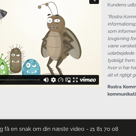
Kundens udta
"Rostra Kommu
informationsp
som informer
lovgivning fo
være vanskeli
udarbejdede e
tydeligt frem
hvor vi har ha
alt et rigtigt
Rostra Kommu
kommunikati
g få en snak om din næste video
-
21 81 70 08