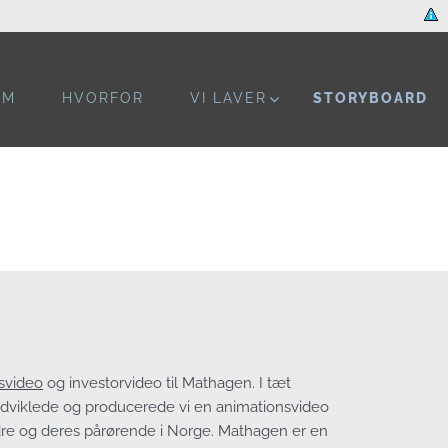
OM
HVORFOR
VI LAVER
STORYBOARD
svideo
og investorvideo til Mathagen. I tæt
dviklede og producerede vi en animationsvideo
dre og deres pårørende i Norge. Mathagen er en