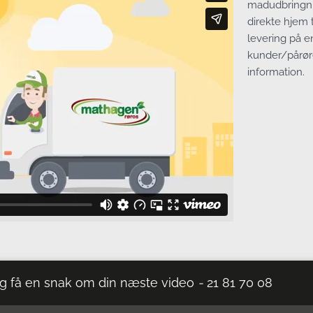
madudbringnin
direkte hjem 
levering på e
kunder/pårør
information.
g få en snak om din næste video
-
21 81 70 08